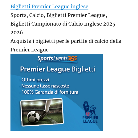
Biglietti Premier League inglese
Sports, Calcio, Biglietti Premier League,
Biglietti Campionato di Calcio Inglese 2025-
2026
Acquista i biglietti per le partite di calcio della
Premier League