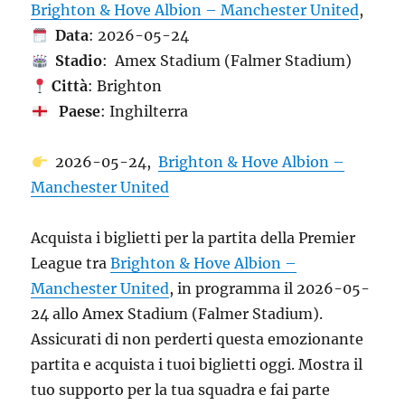
Brighton & Hove Albion – Manchester United
,
Data
: 2026-05-24
Stadio
: Amex Stadium (Falmer Stadium)
Città
: Brighton
Paese
: Inghilterra
2026-05-24,
Brighton & Hove Albion –
Manchester United
Acquista i biglietti per la partita della Premier
League tra
Brighton & Hove Albion –
Manchester United
, in programma il 2026-05-
24 allo Amex Stadium (Falmer Stadium).
Assicurati di non perderti questa emozionante
partita e acquista i tuoi biglietti oggi. Mostra il
tuo supporto per la tua squadra e fai parte