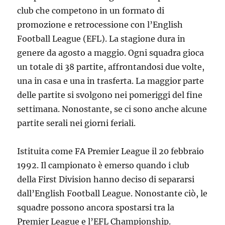
club che competono in un formato di
promozione e retrocessione con l’English
Football League (EFL). La stagione dura in
genere da agosto a maggio. Ogni squadra gioca
un totale di 38 partite, affrontandosi due volte,
una in casa e una in trasferta. La maggior parte
delle partite si svolgono nei pomeriggi del fine
settimana. Nonostante, se ci sono anche alcune
partite serali nei giorni feriali.
Istituita come FA Premier League il 20 febbraio
1992. Il campionato è emerso quando i club
della First Division hanno deciso di separarsi
dall’English Football League. Nonostante ciò, le
squadre possono ancora spostarsi tra la
Premier League e l’EFL Championship.