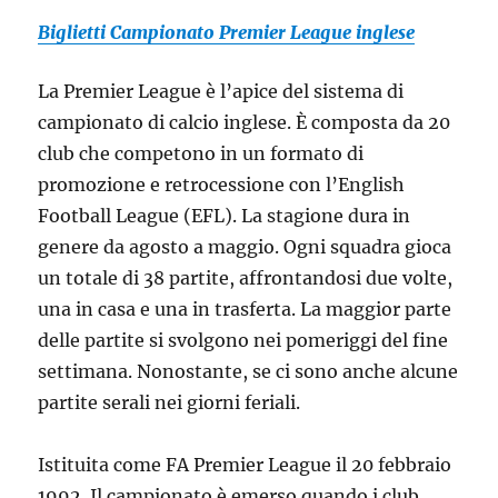
Biglietti Campionato Premier League inglese
La Premier League è l’apice del sistema di
campionato di calcio inglese. È composta da 20
club che competono in un formato di
promozione e retrocessione con l’English
Football League (EFL). La stagione dura in
genere da agosto a maggio. Ogni squadra gioca
un totale di 38 partite, affrontandosi due volte,
una in casa e una in trasferta. La maggior parte
delle partite si svolgono nei pomeriggi del fine
settimana. Nonostante, se ci sono anche alcune
partite serali nei giorni feriali.
Istituita come FA Premier League il 20 febbraio
1992. Il campionato è emerso quando i club