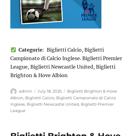
Categorie
: Biglietti Calcio, Biglietti
Campionato di Calcio Inglese. Biglietti Premier
League, Biglietti Newcastle United, Biglietti
Brighton & Hove Albion
Author
Posted
Categories
admin
July 18, 2025
Biglietti Brighton & Hove
on
Albion
,
Biglietti Calcio
,
Biglietti Campionato di Calcio
Inglese
,
Biglietti Newcastle United
,
Biglietti Premier
League
Biglietti Brighton & Hove