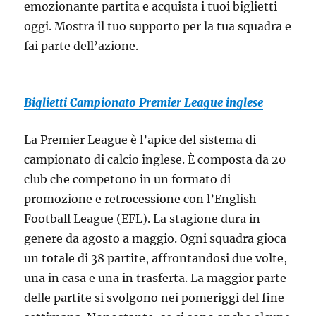
emozionante partita e acquista i tuoi biglietti
oggi. Mostra il tuo supporto per la tua squadra e
fai parte dell’azione.
Biglietti Campionato Premier League inglese
La Premier League è l’apice del sistema di
campionato di calcio inglese. È composta da 20
club che competono in un formato di
promozione e retrocessione con l’English
Football League (EFL). La stagione dura in
genere da agosto a maggio. Ogni squadra gioca
un totale di 38 partite, affrontandosi due volte,
una in casa e una in trasferta. La maggior parte
delle partite si svolgono nei pomeriggi del fine