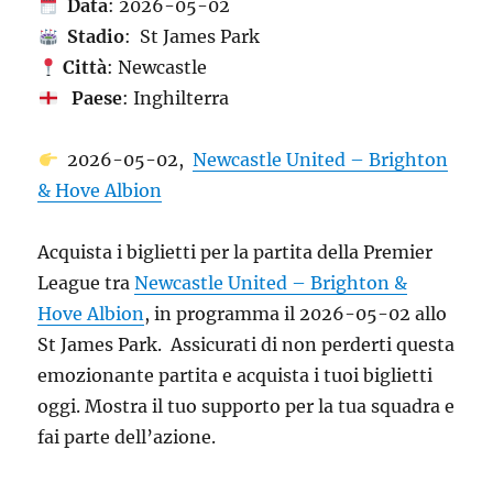
Data
: 2026-05-02
Stadio
: St James Park
Città
: Newcastle
Paese
: Inghilterra
2026-05-02,
Newcastle United – Brighton
& Hove Albion
Acquista i biglietti per la partita della Premier
League tra
Newcastle United – Brighton &
Hove Albion
, in programma il 2026-05-02 allo
St James Park. Assicurati di non perderti questa
emozionante partita e acquista i tuoi biglietti
oggi. Mostra il tuo supporto per la tua squadra e
fai parte dell’azione.