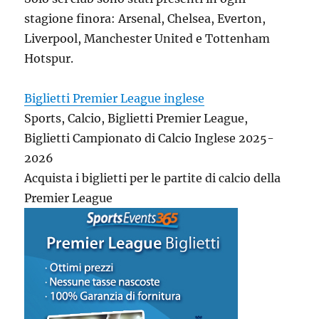
stagione finora: Arsenal, Chelsea, Everton,
Liverpool, Manchester United e Tottenham
Hotspur.
Biglietti Premier League inglese
Sports, Calcio, Biglietti Premier League,
Biglietti Campionato di Calcio Inglese 2025-
2026
Acquista i biglietti per le partite di calcio della
Premier League