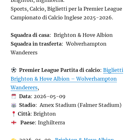
Brighton, Inghilterra.
Sports, Calcio, Biglietti per la Premier League
Campionato di Calcio Inglese 2025-2026.
Squadra di casa
: Brighton & Hove Albion
Squadra in trasferta
: Wolverhampton
Wanderers
Premier League Partita di calcio
:
Biglietti
Brighton & Hove Albion – Wolverhampton
Wanderers
,
Data
: 2026-05-09
Stadio
: Amex Stadium (Falmer Stadium)
Città
: Brighton
Paese
: Inghilterra