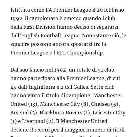
Istituita come FA Premier League il 20 febbraio
1992. Il campionato è emerso quando i club
della First Division hanno deciso di separarsi
dall’English Football League. Nonostante ciò, le
squadre possono ancora spostarsi tra la
Premier League e l’EFL Championship.
Dal suo lancio nel 1992, un totale di 51 club
hanno partecipato alla Premier League, di cui
49 dall’Inghilterra e 2 dal Galles. Sette club
hanno vinto il titolo di campione: Manchester
United (13), Manchester City (8), Chelsea (5),
Arsenal (3), Blackburn Rovers (1), Leicester City
(1) e Liverpool (2). Il Manchester United
detiene il record per il maggior numero di titoli.