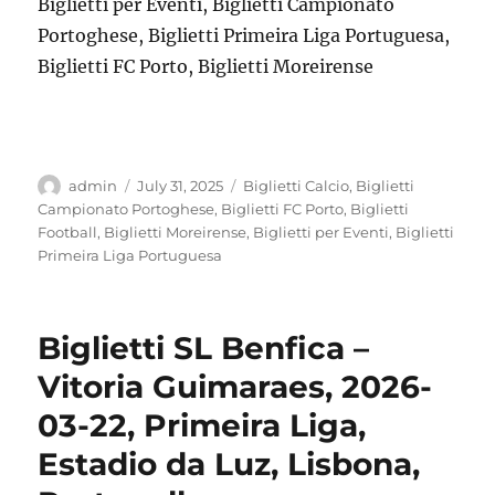
Biglietti per Eventi, Biglietti Campionato
Portoghese, Biglietti Primeira Liga Portuguesa,
Biglietti FC Porto, Biglietti Moreirense
Author
Posted
Categories
admin
July 31, 2025
Biglietti Calcio
,
Biglietti
on
Campionato Portoghese
,
Biglietti FC Porto
,
Biglietti
Football
,
Biglietti Moreirense
,
Biglietti per Eventi
,
Biglietti
Primeira Liga Portuguesa
Biglietti SL Benfica –
Vitoria Guimaraes, 2026-
03-22, Primeira Liga,
Estadio da Luz, Lisbona,