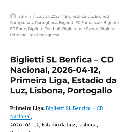
Author
Posted
Categories
admin
July 31, 2025
Biglietti Calcio
,
Biglietti
on
Campionato Portoghese
,
Biglietti FC Famalicao
,
Biglietti
FC Porto
,
Biglietti Football
,
Biglietti per Eventi
,
Biglietti
Primeira Liga Portuguesa
Biglietti SL Benfica – CD
Nacional, 2026-04-12,
Primeira Liga, Estadio da
Luz, Lisbona, Portogallo
Primeira Liga:
Biglietti SL Benfica – CD
Nacional
,
2026-04-12, Estadio da Luz, Lisbona,