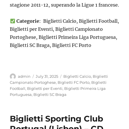
stagione 2011-12, superando la Ligue 1 francese.
Categorie
: Biglietti Calcio, Biglietti Football,
Biglietti per Eventi, Biglietti Campionato
Portoghese, Biglietti Primeira Liga Portuguesa,
Biglietti SC Braga, Biglietti FC Porto
Author
Posted
Categories
admin
July 31, 2025
Biglietti Calcio
,
Biglietti
on
Campionato Portoghese
,
Biglietti FC Porto
,
Biglietti
Football
,
Biglietti per Eventi
,
Biglietti Primeira Liga
Portuguesa
,
Biglietti SC Braga
Biglietti Sporting Club
Portugal (Lisbon) – CD