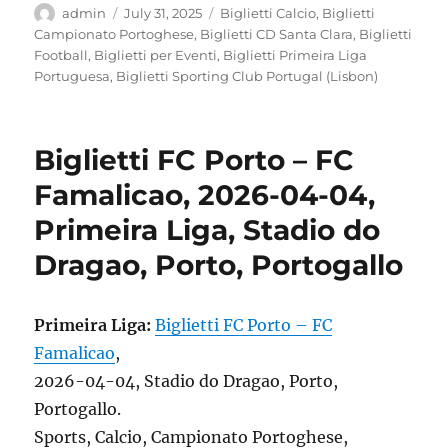
Author
Posted
Categories
admin
July 31, 2025
Biglietti Calcio
,
Biglietti
on
Campionato Portoghese
,
Biglietti CD Santa Clara
,
Biglietti
Football
,
Biglietti per Eventi
,
Biglietti Primeira Liga
Portuguesa
,
Biglietti Sporting Club Portugal (Lisbon)
Biglietti FC Porto – FC
Famalicao, 2026-04-04,
Primeira Liga, Stadio do
Dragao, Porto, Portogallo
Primeira Liga:
Biglietti FC Porto – FC
Famalicao
,
2026-04-04, Stadio do Dragao, Porto,
Portogallo.
Sports, Calcio, Campionato Portoghese,