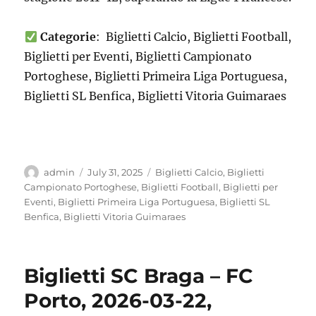
Categorie
: Biglietti Calcio, Biglietti Football,
Biglietti per Eventi, Biglietti Campionato
Portoghese, Biglietti Primeira Liga Portuguesa,
Biglietti SL Benfica, Biglietti Vitoria Guimaraes
Author
Posted
Categories
admin
July 31, 2025
Biglietti Calcio
,
Biglietti
on
Campionato Portoghese
,
Biglietti Football
,
Biglietti per
Eventi
,
Biglietti Primeira Liga Portuguesa
,
Biglietti SL
Benfica
,
Biglietti Vitoria Guimaraes
Biglietti SC Braga – FC
Porto, 2026-03-22,