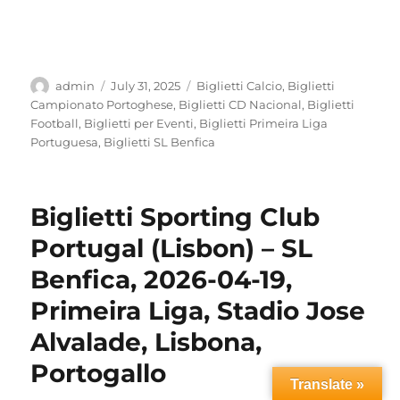
Author
Posted
Categories
admin
July 31, 2025
Biglietti Calcio
,
Biglietti
on
Campionato Portoghese
,
Biglietti CD Nacional
,
Biglietti
Football
,
Biglietti per Eventi
,
Biglietti Primeira Liga
Portuguesa
,
Biglietti SL Benfica
Biglietti Sporting Club
Portugal (Lisbon) – SL
Benfica, 2026-04-19,
Primeira Liga, Stadio Jose
Alvalade, Lisbona,
Portogallo
Translate »