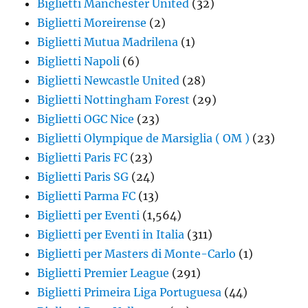
Biglietti Manchester United
(32)
Biglietti Moreirense
(2)
Biglietti Mutua Madrilena
(1)
Biglietti Napoli
(6)
Biglietti Newcastle United
(28)
Biglietti Nottingham Forest
(29)
Biglietti OGC Nice
(23)
Biglietti Olympique de Marsiglia ( OM )
(23)
Biglietti Paris FC
(23)
Biglietti Paris SG
(24)
Biglietti Parma FC
(13)
Biglietti per Eventi
(1,564)
Biglietti per Eventi in Italia
(311)
Biglietti per Masters di Monte-Carlo
(1)
Biglietti Premier League
(291)
Biglietti Primeira Liga Portuguesa
(44)