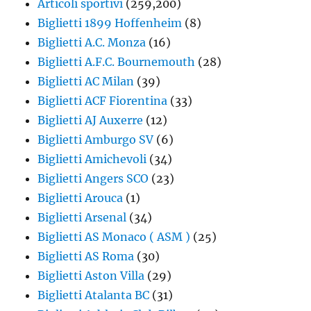
Articoli sportivi
(259,200)
Biglietti 1899 Hoffenheim
(8)
Biglietti A.C. Monza
(16)
Biglietti A.F.C. Bournemouth
(28)
Biglietti AC Milan
(39)
Biglietti ACF Fiorentina
(33)
Biglietti AJ Auxerre
(12)
Biglietti Amburgo SV
(6)
Biglietti Amichevoli
(34)
Biglietti Angers SCO
(23)
Biglietti Arouca
(1)
Biglietti Arsenal
(34)
Biglietti AS Monaco ( ASM )
(25)
Biglietti AS Roma
(30)
Biglietti Aston Villa
(29)
Biglietti Atalanta BC
(31)