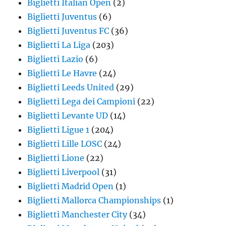
Biglietti Italian Open
(2)
Biglietti Juventus
(6)
Biglietti Juventus FC
(36)
Biglietti La Liga
(203)
Biglietti Lazio
(6)
Biglietti Le Havre
(24)
Biglietti Leeds United
(29)
Biglietti Lega dei Campioni
(22)
Biglietti Levante UD
(14)
Biglietti Ligue 1
(204)
Biglietti Lille LOSC
(24)
Biglietti Lione
(22)
Biglietti Liverpool
(31)
Biglietti Madrid Open
(1)
Biglietti Mallorca Championships
(1)
Biglietti Manchester City
(34)