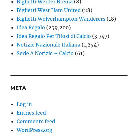
Biglietti Werder Brema
(8)
Biglietti West Ham United
(28)
Biglietti Wolverhampton Wanderers
(18)
Idea Regalo
(259,200)
Idea Regalo Per Tifosi di Calcio
(3,747)
Notizie Nazionale Italiana
(1,254)
Serie A Notizie – Calcio
(61)
META
Log in
Entries feed
Comments feed
WordPress.org