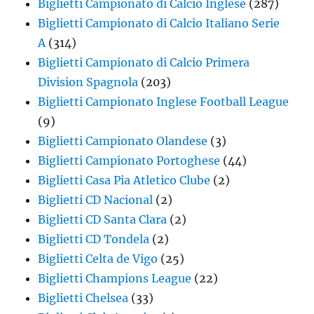
Biglietti Campionato di Calcio Inglese
(287)
Biglietti Campionato di Calcio Italiano Serie
A
(314)
Biglietti Campionato di Calcio Primera
Division Spagnola
(203)
Biglietti Campionato Inglese Football League
(9)
Biglietti Campionato Olandese
(3)
Biglietti Campionato Portoghese
(44)
Biglietti Casa Pia Atletico Clube
(2)
Biglietti CD Nacional
(2)
Biglietti CD Santa Clara
(2)
Biglietti CD Tondela
(2)
Biglietti Celta de Vigo
(25)
Biglietti Champions League
(22)
Biglietti Chelsea
(33)