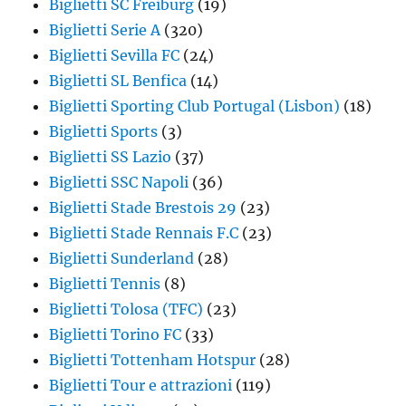
Biglietti SC Freiburg
(19)
Biglietti Serie A
(320)
Biglietti Sevilla FC
(24)
Biglietti SL Benfica
(14)
Biglietti Sporting Club Portugal (Lisbon)
(18)
Biglietti Sports
(3)
Biglietti SS Lazio
(37)
Biglietti SSC Napoli
(36)
Biglietti Stade Brestois 29
(23)
Biglietti Stade Rennais F.C
(23)
Biglietti Sunderland
(28)
Biglietti Tennis
(8)
Biglietti Tolosa (TFC)
(23)
Biglietti Torino FC
(33)
Biglietti Tottenham Hotspur
(28)
Biglietti Tour e attrazioni
(119)