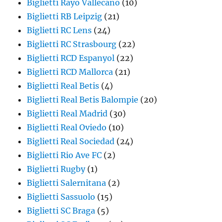
Biglietti Rayo Vallecano
(10)
Biglietti RB Leipzig
(21)
Biglietti RC Lens
(24)
Biglietti RC Strasbourg
(22)
Biglietti RCD Espanyol
(22)
Biglietti RCD Mallorca
(21)
Biglietti Real Betis
(4)
Biglietti Real Betis Balompie
(20)
Biglietti Real Madrid
(30)
Biglietti Real Oviedo
(10)
Biglietti Real Sociedad
(24)
Biglietti Rio Ave FC
(2)
Biglietti Rugby
(1)
Biglietti Salernitana
(2)
Biglietti Sassuolo
(15)
Biglietti SC Braga
(5)