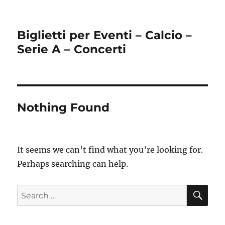
Biglietti per Eventi – Calcio –
Serie A – Concerti
Nothing Found
It seems we can’t find what you’re looking for.
Perhaps searching can help.
SE
Search
for: