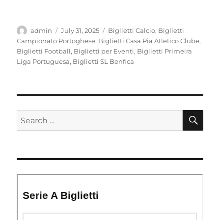
Author
Posted
Categories
admin
July 31, 2025
Biglietti Calcio
,
Biglietti
on
Campionato Portoghese
,
Biglietti Casa Pia Atletico Clube
,
Biglietti Football
,
Biglietti per Eventi
,
Biglietti Primeira
Liga Portuguesa
,
Biglietti SL Benfica
SE
Search
for: