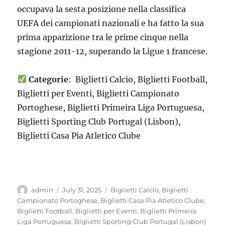
occupava la sesta posizione nella classifica
UEFA dei campionati nazionali e ha fatto la sua
prima apparizione tra le prime cinque nella
stagione 2011-12, superando la Ligue 1 francese.
Categorie
: Biglietti Calcio, Biglietti Football,
Biglietti per Eventi, Biglietti Campionato
Portoghese, Biglietti Primeira Liga Portuguesa,
Biglietti Sporting Club Portugal (Lisbon),
Biglietti Casa Pia Atletico Clube
Author
Posted
Categories
admin
July 31, 2025
Biglietti Calcio
,
Biglietti
on
Campionato Portoghese
,
Biglietti Casa Pia Atletico Clube
,
Biglietti Football
,
Biglietti per Eventi
,
Biglietti Primeira
Liga Portuguesa
,
Biglietti Sporting Club Portugal (Lisbon)