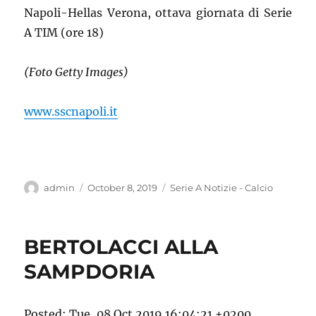
Napoli-Hellas Verona, ottava giornata di Serie
A TIM (ore 18)
(Foto Getty Images)
www.sscnapoli.it
Author
Posted
Categories
admin
October 8, 2019
Serie A Notizie - Calcio
on
BERTOLACCI ALLA
SAMPDORIA
Posted: Tue, 08 Oct 2019 16:04:21 +0200