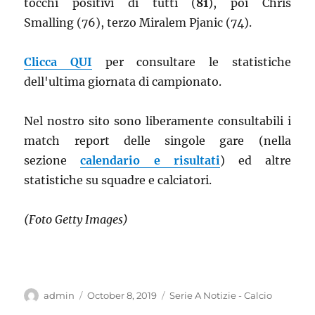
tocchi positivi di tutti (
81
), poi Chris
Smalling (76), terzo Miralem Pjanic (74).
Clicca QUI
per consultare le statistiche
dell'ultima giornata di campionato.
Nel nostro sito sono liberamente consultabili i
match report delle singole gare (nella
sezione
calendario e risultati
) ed altre
statistiche su squadre e calciatori.
(Foto Getty Images)
Author
Posted
Categories
admin
October 8, 2019
Serie A Notizie - Calcio
on