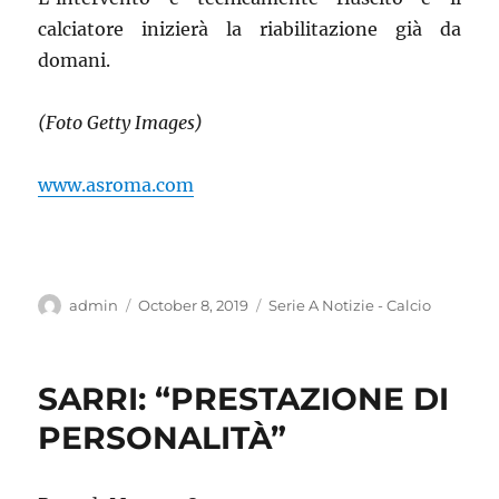
calciatore inizierà la riabilitazione già da
domani.
(Foto Getty Images)
www.asroma.com
Author
Posted
Categories
admin
October 8, 2019
Serie A Notizie - Calcio
on
SARRI: “PRESTAZIONE DI
PERSONALITÀ”