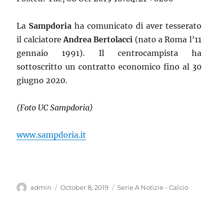
La
Sampdoria
ha comunicato di aver tesserato
il calciatore
Andrea Bertolacci
(nato a Roma l’11
gennaio 1991). Il centrocampista ha
sottoscritto un contratto economico fino al 30
giugno 2020.
(Foto UC Sampdoria)
www.sampdoria.it
Author
Posted
Categories
admin
October 8, 2019
Serie A Notizie - Calcio
on