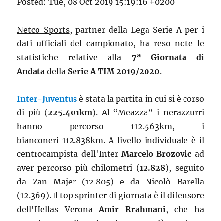
Posted: Tue, 08 Oct 2019 15:19:16 +0200
Netco Sports
, partner della Lega Serie A per i
dati ufficiali del campionato, ha reso note le
statistiche relative alla
7
ª
Giornata di
Andata
della
Serie A TIM 2019/2020
.
Inter-Juventus
è stata la partita in cui si è corso
di più (
225.401km
). Al “Meazza” i nerazzurri
hanno percorso 112.563km, i
bianconeri 112.838km. A livello individuale è il
centrocampista dell'Inter
Marcelo Brozovic
ad
aver percorso più chilometri (
12.828
), seguito
da Zan Majer (12.805) e da Nicolò Barella
(12.369).
l top sprinter di giornata è il difensore
I
dell'Hellas Verona
Amir Rrahmani
, che ha