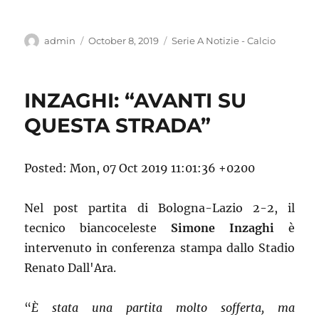
Author
Posted
Categories
admin
October 8, 2019
Serie A Notizie - Calcio
on
INZAGHI: “AVANTI SU
QUESTA STRADA”
Posted: Mon, 07 Oct 2019 11:01:36 +0200
Nel post partita di Bologna-Lazio 2-2, il
tecnico biancoceleste
Simone Inzaghi
è
intervenuto in conferenza stampa dallo Stadio
Renato Dall'Ara.
“
È stata una partita molto sofferta, ma