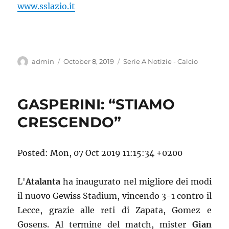
www.sslazio.it
Author
Posted
Categories
admin
October 8, 2019
Serie A Notizie - Calcio
on
GASPERINI: “STIAMO
CRESCENDO”
Posted: Mon, 07 Oct 2019 11:15:34 +0200
L'
Atalanta
ha inaugurato nel migliore dei modi
il nuovo Gewiss Stadium, vincendo 3-1 contro il
Lecce, grazie alle reti di Zapata, Gomez e
Gosens. Al termine del match, mister
Gian