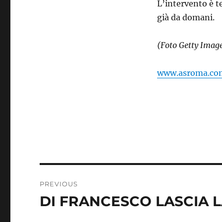
L’intervento è te
già da domani.
(Foto Getty Imag
www.asroma.co
Post
PREVIOUS
navigation
DI FRANCESCO LASCIA 
Previous
post: