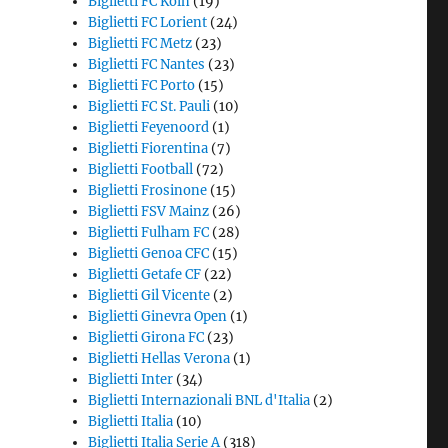
Biglietti FC Koln
(19)
Biglietti FC Lorient
(24)
Biglietti FC Metz
(23)
Biglietti FC Nantes
(23)
Biglietti FC Porto
(15)
Biglietti FC St. Pauli
(10)
Biglietti Feyenoord
(1)
Biglietti Fiorentina
(7)
Biglietti Football
(72)
Biglietti Frosinone
(15)
Biglietti FSV Mainz
(26)
Biglietti Fulham FC
(28)
Biglietti Genoa CFC
(15)
Biglietti Getafe CF
(22)
Biglietti Gil Vicente
(2)
Biglietti Ginevra Open
(1)
Biglietti Girona FC
(23)
Biglietti Hellas Verona
(1)
Biglietti Inter
(34)
Biglietti Internazionali BNL d'Italia
(2)
Biglietti Italia
(10)
Biglietti Italia Serie A
(318)