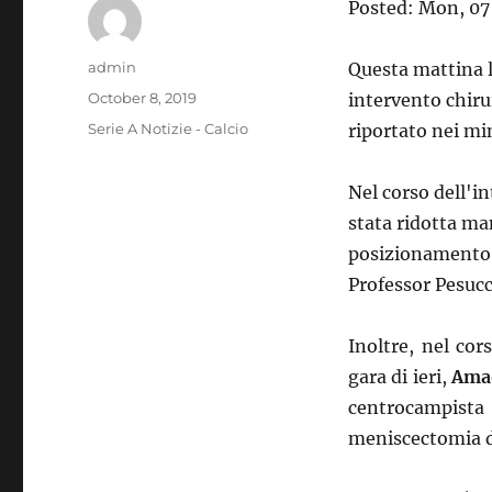
Posted: Mon, 07
Author
admin
Questa mattina l
Posted
October 8, 2019
intervento chiru
on
Categories
Serie A Notizie - Calcio
riportato nei mi
Nel corso dell'i
stata ridotta ma
posizionamento d
Professor Pesucc
Inoltre, nel cor
gara di ieri,
Ama
centrocampista
meniscectomia de