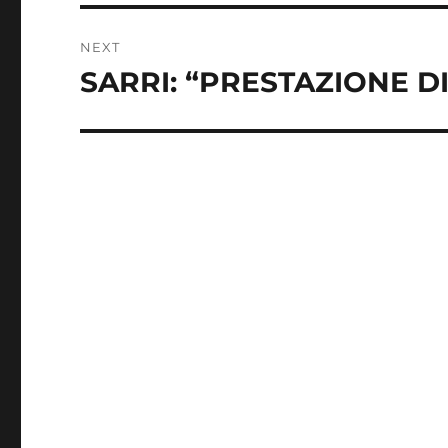
NEXT
SARRI: “PRESTAZIONE D
Next
post: