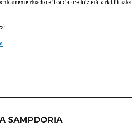
cnicamente riuscito e il calciatore inizierà la riabilitazio
es)
m
LA SAMPDORIA