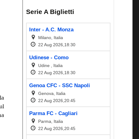
la
ul
na