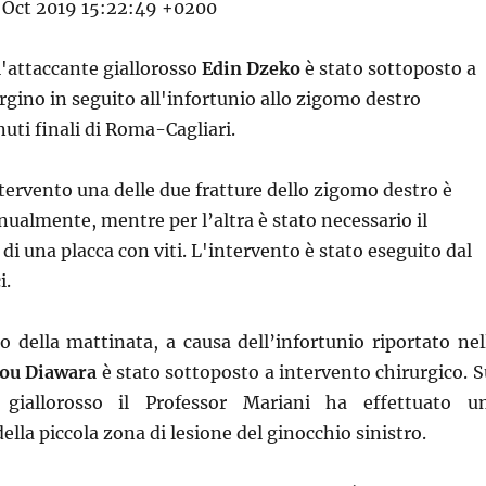
 Oct 2019 15:22:49 +0200
'attaccante giallorosso
Edin Dzeko
è stato sottoposto a
rgino in seguito all'infortunio allo zigomo destro
nuti finali di Roma-Cagliari.
ntervento una delle due fratture dello zigomo destro è
nualmente, mentre per l’altra è stato necessario il
i una placca con viti. L'intervento è stato eseguito dal
i.
so della mattinata, a causa dell’infortunio riportato nel
ou Diawara
è stato sottoposto a intervento chirurgico. S
 giallorosso il Professor Mariani ha effettuato u
lla piccola zona di lesione del ginocchio sinistro.