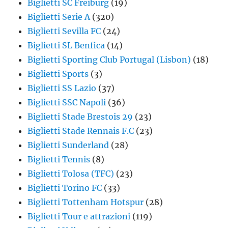
Biglietti SC Freiburg
(19)
Biglietti Serie A
(320)
Biglietti Sevilla FC
(24)
Biglietti SL Benfica
(14)
Biglietti Sporting Club Portugal (Lisbon)
(18)
Biglietti Sports
(3)
Biglietti SS Lazio
(37)
Biglietti SSC Napoli
(36)
Biglietti Stade Brestois 29
(23)
Biglietti Stade Rennais F.C
(23)
Biglietti Sunderland
(28)
Biglietti Tennis
(8)
Biglietti Tolosa (TFC)
(23)
Biglietti Torino FC
(33)
Biglietti Tottenham Hotspur
(28)
Biglietti Tour e attrazioni
(119)