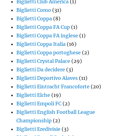
Biglietti Club America
(1)
Biglietti Como
(31)
Biglietti Coppa
(8)
Biglietti Coppa FA Cup
(1)
Biglietti Coppa FA inglese
(1)
Biglietti Coppa Italia
(16)
Biglietti Coppa portoghese
(2)
Biglietti Crystal Palace
(29)
Biglietti Da decidere
(3)
Biglietti Deportivo Alaves
(11)
Biglietti Eintracht Francoforte
(20)
Biglietti Elche
(19)
Biglietti Empoli FC
(2)
Biglietti English Football League
Championship
(2)
Biglietti Eredivisie
(3)