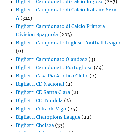
Biglietti Campionato di Calcio Inglese
(287)
Biglietti Campionato di Calcio Italiano Serie
A
(314)
Biglietti Campionato di Calcio Primera
Division Spagnola
(203)
Biglietti Campionato Inglese Football League
(9)
Biglietti Campionato Olandese
(3)
Biglietti Campionato Portoghese
(44)
Biglietti Casa Pia Atletico Clube
(2)
Biglietti CD Nacional
(2)
Biglietti CD Santa Clara
(2)
Biglietti CD Tondela
(2)
Biglietti Celta de Vigo
(25)
Biglietti Champions League
(22)
Biglietti Chelsea
(33)