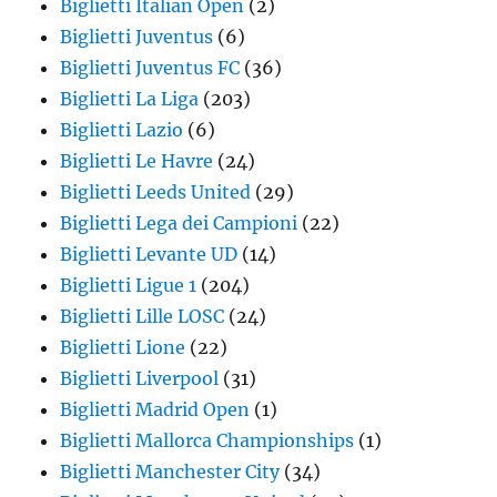
Biglietti Italian Open
(2)
Biglietti Juventus
(6)
Biglietti Juventus FC
(36)
Biglietti La Liga
(203)
Biglietti Lazio
(6)
Biglietti Le Havre
(24)
Biglietti Leeds United
(29)
Biglietti Lega dei Campioni
(22)
Biglietti Levante UD
(14)
Biglietti Ligue 1
(204)
Biglietti Lille LOSC
(24)
Biglietti Lione
(22)
Biglietti Liverpool
(31)
Biglietti Madrid Open
(1)
Biglietti Mallorca Championships
(1)
Biglietti Manchester City
(34)