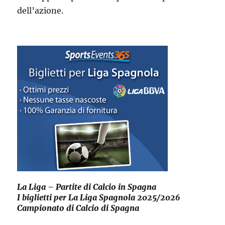
dell’azione.
La Liga – Partite di Calcio in Spagna
I biglietti per La Liga Spagnola 2025/2026
Campionato di Calcio di Spagna