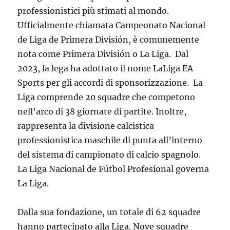
professionistici più stimati al mondo.
Ufficialmente chiamata Campeonato Nacional
de Liga de Primera División, è comunemente
nota come Primera División o La Liga. Dal
2023, la lega ha adottato il nome LaLiga EA
Sports per gli accordi di sponsorizzazione. La
Liga comprende 20 squadre che competono
nell’arco di 38 giornate di partite. Inoltre,
rappresenta la divisione calcistica
professionistica maschile di punta all’interno
del sistema di campionato di calcio spagnolo.
La Liga Nacional de Fútbol Profesional governa
La Liga.
Dalla sua fondazione, un totale di 62 squadre
hanno partecipato alla Liga. Nove squadre