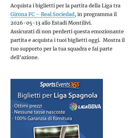
Acquista i biglietti per la partita della Liga tra
Girona FC – Real Sociedad
, in programma il
2026-05-13 allo Estadi Montilivi.
Assicurati di non perderti questa emozionante
partita e acquista i tuoi biglietti oggi. Mostra il
tuo supporto per la tua squadra e fai parte
dell’azione.