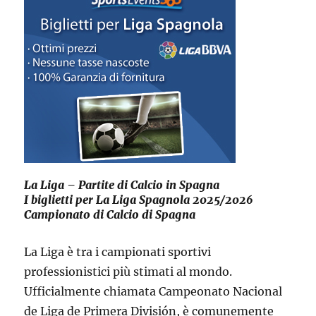
La Liga – Partite di Calcio in Spagna
I biglietti per La Liga Spagnola 2025/2026
Campionato di Calcio di Spagna
La Liga è tra i campionati sportivi
professionistici più stimati al mondo.
Ufficialmente chiamata Campeonato Nacional
de Liga de Primera División, è comunemente