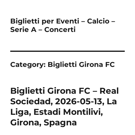
Biglietti per Eventi – Calcio –
Serie A – Concerti
Category:
Biglietti Girona FC
Biglietti Girona FC – Real
Sociedad, 2026-05-13, La
Liga, Estadi Montilivi,
Girona, Spagna