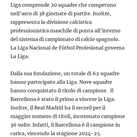
Liga comprende 20 squadre che competono
nell’arco di 38 giornate di partite. Inoltre,
rappresenta la divisione calcistica
professionistica maschile di punta all’interno
del sistema di campionato di calcio spagnolo.
La Liga Nacional de Fútbol Profesional governa
La Liga.
Dalla sua fondazione, un totale di 62 squadre
hanno partecipato alla Liga. Nove squadre
hanno conquistato il titolo di campione. Il
Barcellona è stato il primo a vincere la Liga.
Inoltre, il Real Madrid ha il record per il
maggior numero di titoli, incoronato campione
36 volte. Infatti, il Barcellona è il campione in
carica, vincendo la stagione 2024-25.