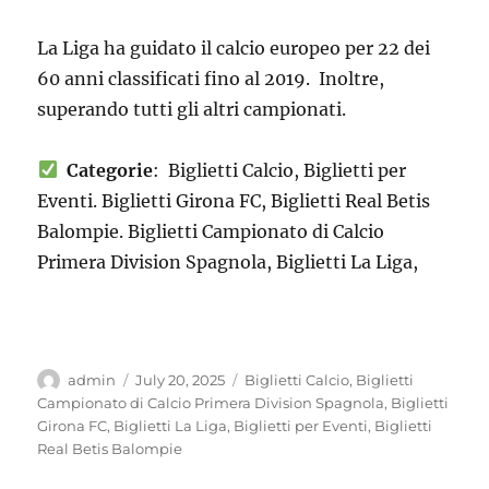
La Liga ha guidato il calcio europeo per 22 dei
60 anni classificati fino al 2019. Inoltre,
superando tutti gli altri campionati.
Categorie
: Biglietti Calcio, Biglietti per
Eventi. Biglietti Girona FC, Biglietti Real Betis
Balompie. Biglietti Campionato di Calcio
Primera Division Spagnola, Biglietti La Liga,
Author
Posted
Categories
admin
July 20, 2025
Biglietti Calcio
,
Biglietti
on
Campionato di Calcio Primera Division Spagnola
,
Biglietti
Girona FC
,
Biglietti La Liga
,
Biglietti per Eventi
,
Biglietti
Real Betis Balompie