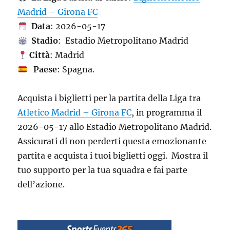
Madrid – Girona FC
Data
: 2026-05-17
Stadio
: Estadio Metropolitano Madrid
Città
: Madrid
Paese
: Spagna.
Acquista i biglietti per la partita della Liga tra
Atletico Madrid – Girona FC
, in programma il
2026-05-17 allo Estadio Metropolitano Madrid.
Assicurati di non perderti questa emozionante
partita e acquista i tuoi biglietti oggi. Mostra il
tuo supporto per la tua squadra e fai parte
dell’azione.