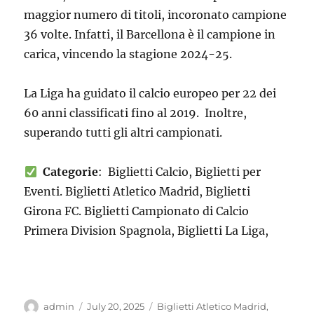
maggior numero di titoli, incoronato campione
36 volte. Infatti, il Barcellona è il campione in
carica, vincendo la stagione 2024-25.
La Liga ha guidato il calcio europeo per 22 dei
60 anni classificati fino al 2019. Inoltre,
superando tutti gli altri campionati.
Categorie
: Biglietti Calcio, Biglietti per
Eventi. Biglietti Atletico Madrid, Biglietti
Girona FC. Biglietti Campionato di Calcio
Primera Division Spagnola, Biglietti La Liga,
Author
Posted
Categories
admin
July 20, 2025
Biglietti Atletico Madrid
,