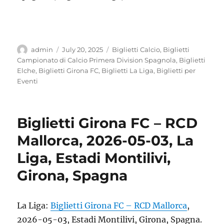
Author
Posted
Categories
admin
July 20, 2025
Biglietti Calcio
,
Biglietti
on
Campionato di Calcio Primera Division Spagnola
,
Biglietti
Elche
,
Biglietti Girona FC
,
Biglietti La Liga
,
Biglietti per
Eventi
Biglietti Girona FC – RCD
Mallorca, 2026-05-03, La
Liga, Estadi Montilivi,
Girona, Spagna
La Liga:
Biglietti Girona FC – RCD Mallorca
,
2026-05-03, Estadi Montilivi, Girona, Spagna.