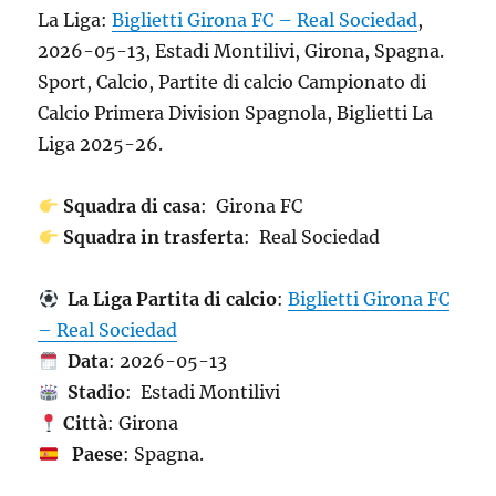
La Liga:
Biglietti Girona FC – Real Sociedad
,
2026-05-13, Estadi Montilivi, Girona, Spagna.
Sport, Calcio, Partite di calcio Campionato di
Calcio Primera Division Spagnola, Biglietti La
Liga 2025-26.
Squadra di casa
: Girona FC
Squadra in trasferta
: Real Sociedad
La Liga Partita di calcio
:
Biglietti Girona FC
– Real Sociedad
Data
: 2026-05-13
Stadio
: Estadi Montilivi
Città
: Girona
Paese
: Spagna.