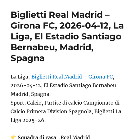
Biglietti Real Madrid –
Girona FC, 2026-04-12, La
Liga, El Estadio Santiago
Bernabeu, Madrid,
Spagna
La Liga:
Biglietti Real Madrid – Girona FC
,
2026-04-12, El Estadio Santiago Bernabeu,
Madrid, Spagna.
Sport, Calcio, Partite di calcio Campionato di
Calcio Primera Division Spagnola, Biglietti La
Liga 2025-26.
Squadra di casa
: Real Madrid