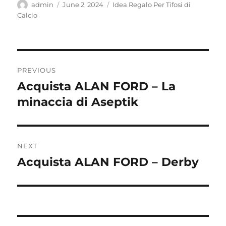
Author
Posted
Categories
admin
June 2, 2024
Idea Regalo Per Tifosi di
on
Calcio
Post
PREVIOUS
navigation
Acquista ALAN FORD – La
Previous
post:
minaccia di Aseptik
NEXT
Acquista ALAN FORD – Derby
Next
post: