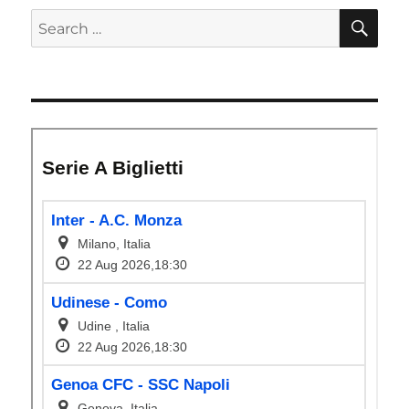
SE
Search
for: