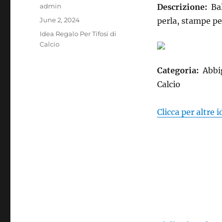
Author
admin
Descrizione:
Ba
Posted
June 2, 2024
perla, stampe pe
on
Categories
Idea Regalo Per Tifosi di
Calcio
Categoria:
Abbig
Calcio
Clicca per altre 