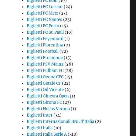
Biglietti FC Koln
(19)
Biglietti FC Lorient
(24)
Biglietti FC Metz
(23)
Biglietti FC Nantes
(23)
Biglietti FC Porto
(15)
Biglietti FC St. Pauli
(10)
Biglietti Feyenoord
(1)
Biglietti Fiorentina
(7)
Biglietti Football
(72)
Biglietti Frosinone
(15)
Biglietti FSV Mainz
(26)
Biglietti Fulham FC
(28)
Biglietti Genoa CFC
(15)
Biglietti Getafe CF
(22)
Biglietti Gil Vicente
(2)
Biglietti Ginevra Open
(1)
Biglietti Girona FC
(23)
Biglietti Hellas Verona
(1)
Biglietti Inter
(34)
Biglietti Internazionali BNL d'Italia
(2)
Biglietti Italia
(10)
Biglietti Italia Serie A
(318)