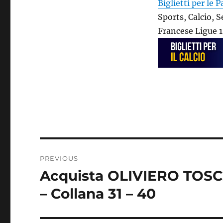
Biglietti per le P
Sports, Calcio, 
Francese Ligue 
Post
PREVIOUS
navigation
Acquista OLIVIERO TOSC
Previous
post:
– Collana 31 – 40