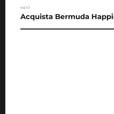
NEXT
Acquista Bermuda Happin
Next
post: