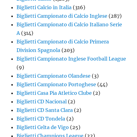
Biglietti Calcio in Italia
(316)
Biglietti Campionato di Calcio Inglese
(287)
Biglietti Campionato di Calcio Italiano Serie
A
(314)
Biglietti Campionato di Calcio Primera
Division Spagnola
(203)
Biglietti Campionato Inglese Football League
(9)
Biglietti Campionato Olandese
(3)
Biglietti Campionato Portoghese
(44)
Biglietti Casa Pia Atletico Clube
(2)
Biglietti CD Nacional
(2)
Biglietti CD Santa Clara
(2)
Biglietti CD Tondela
(2)
Biglietti Celta de Vigo
(25)
Biglietti Champions League
(22)