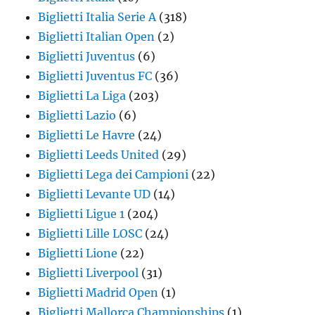
Biglietti Italia Serie A
(318)
Biglietti Italian Open
(2)
Biglietti Juventus
(6)
Biglietti Juventus FC
(36)
Biglietti La Liga
(203)
Biglietti Lazio
(6)
Biglietti Le Havre
(24)
Biglietti Leeds United
(29)
Biglietti Lega dei Campioni
(22)
Biglietti Levante UD
(14)
Biglietti Ligue 1
(204)
Biglietti Lille LOSC
(24)
Biglietti Lione
(22)
Biglietti Liverpool
(31)
Biglietti Madrid Open
(1)
Biglietti Mallorca Championships
(1)