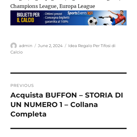
Champions League, Europa League
Author
Posted
Categories
admin
June 2, 2024
Idea Regalo Per Tifosi di
on
Calcio
Post
PREVIOUS
navigation
Acquista BUFFON – STORIA DI
Previous
post:
UN NUMERO 1 – Collana
Completa