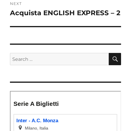
NEXT
Acquista ENGLISH EXPRESS – 2
Next
post:
SE
Search
for: