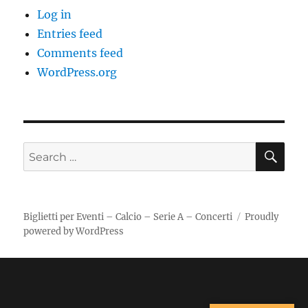
Log in
Entries feed
Comments feed
WordPress.org
SE
Search
for:
Biglietti per Eventi – Calcio – Serie A – Concerti
Proudly
powered by WordPress