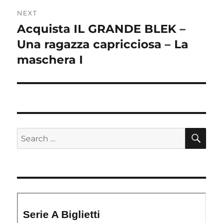
NEXT
Acquista IL GRANDE BLEK –
Next
post:
Una ragazza capricciosa – La
maschera I
SE
Search
for: