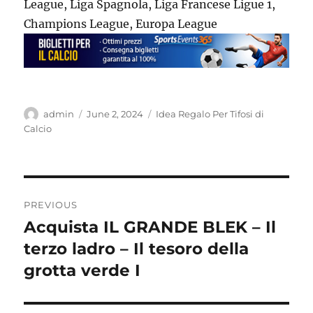
League, Liga Spagnola, Liga Francese Ligue 1,
Champions League, Europa League
Author
Posted
Categories
admin
June 2, 2024
Idea Regalo Per Tifosi di
on
Calcio
Post
PREVIOUS
navigation
Acquista IL GRANDE BLEK – Il
Previous
post:
terzo ladro – Il tesoro della
grotta verde I