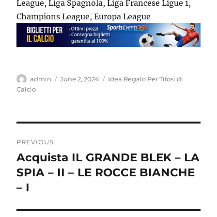
League, Liga Spagnola, Liga Francese Ligue 1,
Champions League, Europa League
Author
Posted
Categories
admin
June 2, 2024
Idea Regalo Per Tifosi di
on
Calcio
Post
PREVIOUS
navigation
Acquista IL GRANDE BLEK – LA
Previous
post:
SPIA – II – LE ROCCE BIANCHE
– I