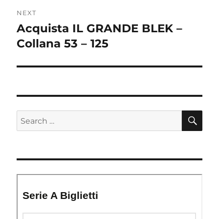
NEXT
Acquista IL GRANDE BLEK –
Next
post:
Collana 53 – 125
SE
Search
for: