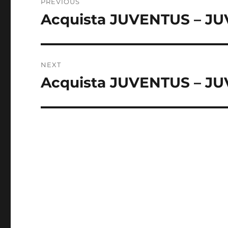
PREVIOUS
navigation
Acquista JUVENTUS – JU
Previous
post:
NEXT
Acquista JUVENTUS – J
Next
post: