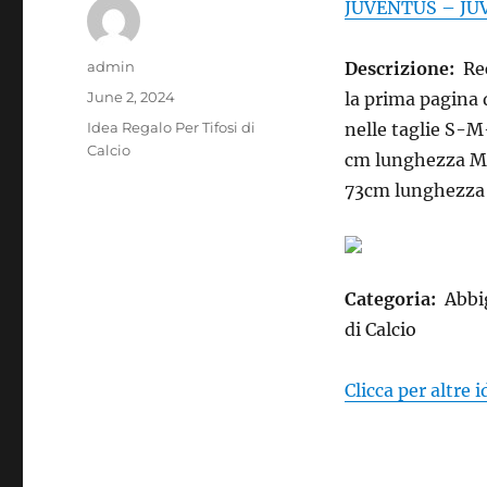
JUVENTUS – JUV
Author
admin
Descrizione:
Re
Posted
June 2, 2024
la prima pagina 
on
Categories
Idea Regalo Per Tifosi di
nelle taglie S-
Calcio
cm lunghezza M 
73cm lunghezza 
Categoria:
Abbig
di Calcio
Clicca per altre 