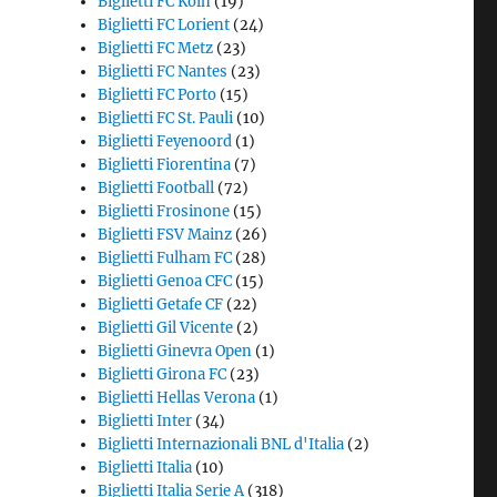
Biglietti FC Koln
(19)
Biglietti FC Lorient
(24)
Biglietti FC Metz
(23)
Biglietti FC Nantes
(23)
Biglietti FC Porto
(15)
Biglietti FC St. Pauli
(10)
Biglietti Feyenoord
(1)
Biglietti Fiorentina
(7)
Biglietti Football
(72)
Biglietti Frosinone
(15)
Biglietti FSV Mainz
(26)
Biglietti Fulham FC
(28)
Biglietti Genoa CFC
(15)
Biglietti Getafe CF
(22)
Biglietti Gil Vicente
(2)
Biglietti Ginevra Open
(1)
Biglietti Girona FC
(23)
Biglietti Hellas Verona
(1)
Biglietti Inter
(34)
Biglietti Internazionali BNL d'Italia
(2)
Biglietti Italia
(10)
Biglietti Italia Serie A
(318)