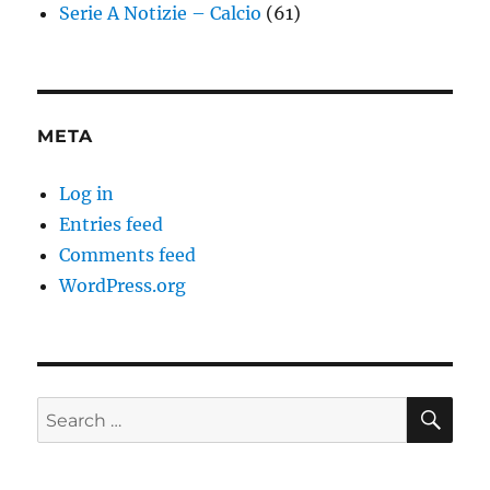
Serie A Notizie – Calcio
(61)
META
Log in
Entries feed
Comments feed
WordPress.org
SE
Search
for: