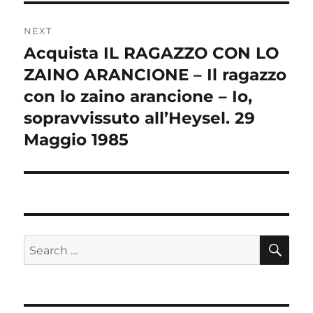
NEXT
Acquista IL RAGAZZO CON LO
Next
post:
ZAINO ARANCIONE – Il ragazzo
con lo zaino arancione – Io,
sopravvissuto all’Heysel. 29
Maggio 1985
SE
Search
for: