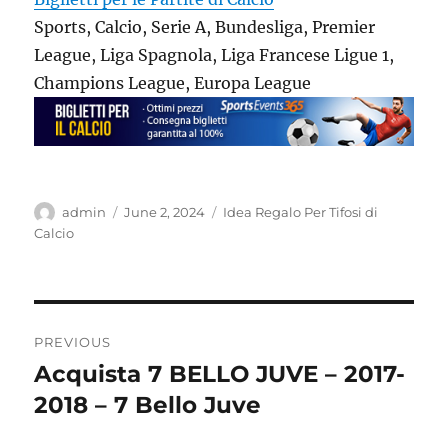
Sports, Calcio, Serie A, Bundesliga, Premier
League, Liga Spagnola, Liga Francese Ligue 1,
Champions League, Europa League
Author
Posted
Categories
admin
June 2, 2024
Idea Regalo Per Tifosi di
on
Calcio
Post
PREVIOUS
navigation
Acquista 7 BELLO JUVE – 2017-
Previous
post:
2018 – 7 Bello Juve