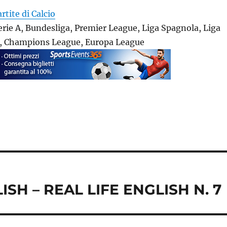
artite di Calcio
Serie A, Bundesliga, Premier League, Liga Spagnola, Liga
1, Champions League, Europa League
ISH – REAL LIFE ENGLISH N. 7