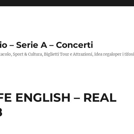
io – Serie A – Concerti
ttacolo, Sport & Cultura, Biglietti Tour e Attrazioni, Idea regaloper i tifos
FE ENGLISH – REAL
8