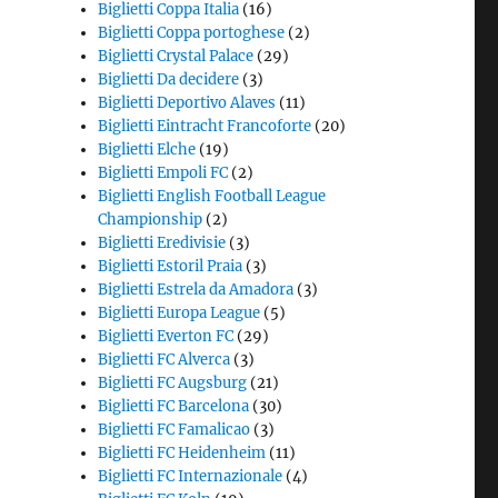
Biglietti Coppa Italia
(16)
Biglietti Coppa portoghese
(2)
Biglietti Crystal Palace
(29)
Biglietti Da decidere
(3)
Biglietti Deportivo Alaves
(11)
Biglietti Eintracht Francoforte
(20)
Biglietti Elche
(19)
Biglietti Empoli FC
(2)
Biglietti English Football League
Championship
(2)
Biglietti Eredivisie
(3)
Biglietti Estoril Praia
(3)
Biglietti Estrela da Amadora
(3)
Biglietti Europa League
(5)
Biglietti Everton FC
(29)
Biglietti FC Alverca
(3)
Biglietti FC Augsburg
(21)
Biglietti FC Barcelona
(30)
Biglietti FC Famalicao
(3)
Biglietti FC Heidenheim
(11)
Biglietti FC Internazionale
(4)