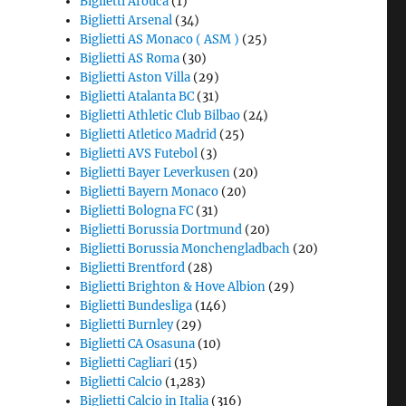
Biglietti Arouca
(1)
Biglietti Arsenal
(34)
Biglietti AS Monaco ( ASM )
(25)
Biglietti AS Roma
(30)
Biglietti Aston Villa
(29)
Biglietti Atalanta BC
(31)
Biglietti Athletic Club Bilbao
(24)
Biglietti Atletico Madrid
(25)
Biglietti AVS Futebol
(3)
Biglietti Bayer Leverkusen
(20)
Biglietti Bayern Monaco
(20)
Biglietti Bologna FC
(31)
Biglietti Borussia Dortmund
(20)
Biglietti Borussia Monchengladbach
(20)
Biglietti Brentford
(28)
Biglietti Brighton & Hove Albion
(29)
Biglietti Bundesliga
(146)
Biglietti Burnley
(29)
Biglietti CA Osasuna
(10)
Biglietti Cagliari
(15)
Biglietti Calcio
(1,283)
Biglietti Calcio in Italia
(316)