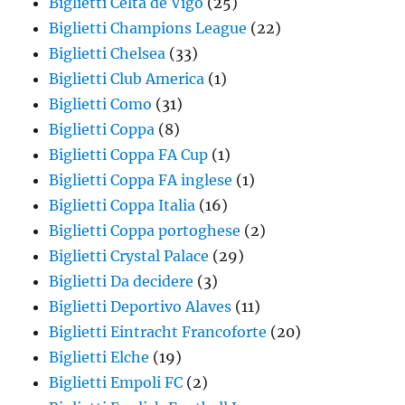
Biglietti Celta de Vigo
(25)
Biglietti Champions League
(22)
Biglietti Chelsea
(33)
Biglietti Club America
(1)
Biglietti Como
(31)
Biglietti Coppa
(8)
Biglietti Coppa FA Cup
(1)
Biglietti Coppa FA inglese
(1)
Biglietti Coppa Italia
(16)
Biglietti Coppa portoghese
(2)
Biglietti Crystal Palace
(29)
Biglietti Da decidere
(3)
Biglietti Deportivo Alaves
(11)
Biglietti Eintracht Francoforte
(20)
Biglietti Elche
(19)
Biglietti Empoli FC
(2)