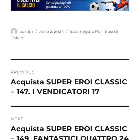
Author
Posted
Categories
admin
June 2, 2024
Idea Regalo Per Tifosi di
on
Calcio
Post
PREVIOUS
navigation
Acquista SUPER EROI CLASSIC
Previous
post:
– 147. I VENDICATORI 17
NEXT
Acquista SUPER EROI CLASSIC
Next
post:
– 149. FANTASTICI QUATTRO 24