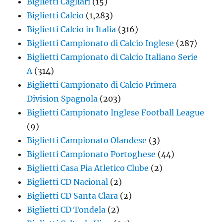
Biglietti Cagliari
(15)
Biglietti Calcio
(1,283)
Biglietti Calcio in Italia
(316)
Biglietti Campionato di Calcio Inglese
(287)
Biglietti Campionato di Calcio Italiano Serie
A
(314)
Biglietti Campionato di Calcio Primera
Division Spagnola
(203)
Biglietti Campionato Inglese Football League
(9)
Biglietti Campionato Olandese
(3)
Biglietti Campionato Portoghese
(44)
Biglietti Casa Pia Atletico Clube
(2)
Biglietti CD Nacional
(2)
Biglietti CD Santa Clara
(2)
Biglietti CD Tondela
(2)