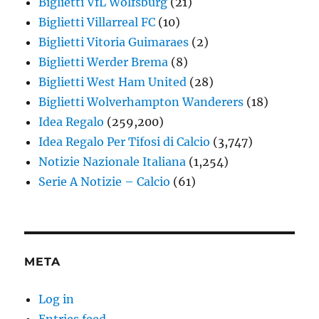
Biglietti VfL Wolfsburg
(21)
Biglietti Villarreal FC
(10)
Biglietti Vitoria Guimaraes
(2)
Biglietti Werder Brema
(8)
Biglietti West Ham United
(28)
Biglietti Wolverhampton Wanderers
(18)
Idea Regalo
(259,200)
Idea Regalo Per Tifosi di Calcio
(3,747)
Notizie Nazionale Italiana
(1,254)
Serie A Notizie – Calcio
(61)
META
Log in
Entries feed