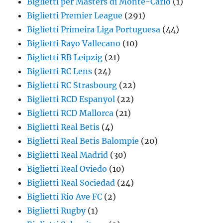
Biglietti per Masters di Monte-Carlo
(1)
Biglietti Premier League
(291)
Biglietti Primeira Liga Portuguesa
(44)
Biglietti Rayo Vallecano
(10)
Biglietti RB Leipzig
(21)
Biglietti RC Lens
(24)
Biglietti RC Strasbourg
(22)
Biglietti RCD Espanyol
(22)
Biglietti RCD Mallorca
(21)
Biglietti Real Betis
(4)
Biglietti Real Betis Balompie
(20)
Biglietti Real Madrid
(30)
Biglietti Real Oviedo
(10)
Biglietti Real Sociedad
(24)
Biglietti Rio Ave FC
(2)
Biglietti Rugby
(1)