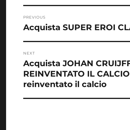
Post
PREVIOUS
navigation
Acquista SUPER EROI C
Previous
post:
NEXT
Acquista JOHAN CRUIJF
Next
post:
REINVENTATO IL CALCIO –
reinventato il calcio