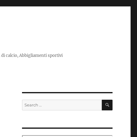
i di calcio, Abbigliamenti sportivi
SEARCH
Search
for: