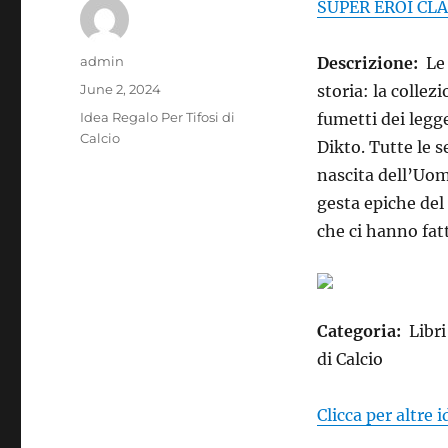
SUPER EROI CLAS
Author
admin
Descrizione:
Le
Posted
June 2, 2024
storia: la colle
on
Categories
Idea Regalo Per Tifosi di
fumetti dei legg
Calcio
Dikto. Tutte le s
nascita dell’Uomo
gesta epiche del
che ci hanno fat
Categoria:
Libri
di Calcio
Clicca per altre 