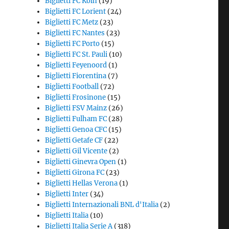
Biglietti FC Koln
(19)
Biglietti FC Lorient
(24)
Biglietti FC Metz
(23)
Biglietti FC Nantes
(23)
Biglietti FC Porto
(15)
Biglietti FC St. Pauli
(10)
Biglietti Feyenoord
(1)
Biglietti Fiorentina
(7)
Biglietti Football
(72)
Biglietti Frosinone
(15)
Biglietti FSV Mainz
(26)
Biglietti Fulham FC
(28)
Biglietti Genoa CFC
(15)
Biglietti Getafe CF
(22)
Biglietti Gil Vicente
(2)
Biglietti Ginevra Open
(1)
Biglietti Girona FC
(23)
Biglietti Hellas Verona
(1)
Biglietti Inter
(34)
Biglietti Internazionali BNL d'Italia
(2)
Biglietti Italia
(10)
Biglietti Italia Serie A
(318)