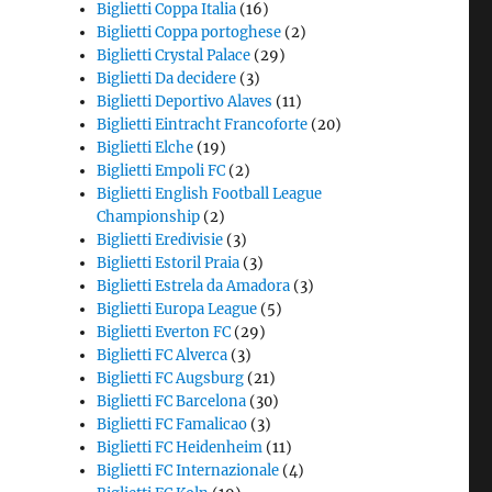
Biglietti Coppa Italia
(16)
Biglietti Coppa portoghese
(2)
Biglietti Crystal Palace
(29)
Biglietti Da decidere
(3)
Biglietti Deportivo Alaves
(11)
Biglietti Eintracht Francoforte
(20)
Biglietti Elche
(19)
Biglietti Empoli FC
(2)
Biglietti English Football League
Championship
(2)
Biglietti Eredivisie
(3)
Biglietti Estoril Praia
(3)
Biglietti Estrela da Amadora
(3)
Biglietti Europa League
(5)
Biglietti Everton FC
(29)
Biglietti FC Alverca
(3)
Biglietti FC Augsburg
(21)
Biglietti FC Barcelona
(30)
Biglietti FC Famalicao
(3)
Biglietti FC Heidenheim
(11)
Biglietti FC Internazionale
(4)