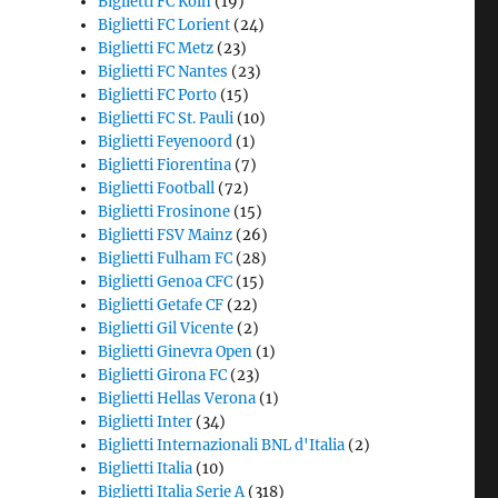
Biglietti FC Koln
(19)
Biglietti FC Lorient
(24)
Biglietti FC Metz
(23)
Biglietti FC Nantes
(23)
Biglietti FC Porto
(15)
Biglietti FC St. Pauli
(10)
Biglietti Feyenoord
(1)
Biglietti Fiorentina
(7)
Biglietti Football
(72)
Biglietti Frosinone
(15)
Biglietti FSV Mainz
(26)
Biglietti Fulham FC
(28)
Biglietti Genoa CFC
(15)
Biglietti Getafe CF
(22)
Biglietti Gil Vicente
(2)
Biglietti Ginevra Open
(1)
Biglietti Girona FC
(23)
Biglietti Hellas Verona
(1)
Biglietti Inter
(34)
Biglietti Internazionali BNL d'Italia
(2)
Biglietti Italia
(10)
Biglietti Italia Serie A
(318)