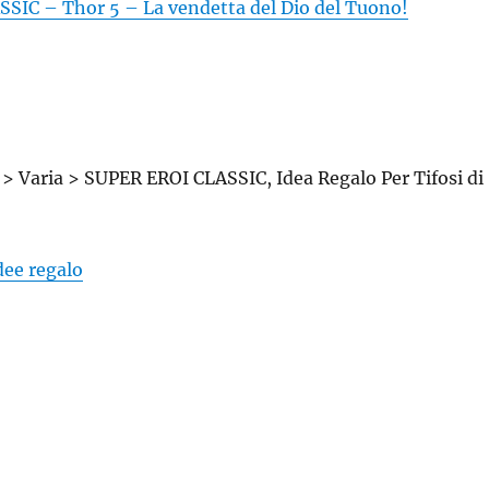
SIC – Thor 5 – La vendetta del Dio del Tuono!
 > Varia > SUPER EROI CLASSIC, Idea Regalo Per Tifosi di
idee regalo