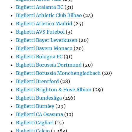
Biglietti Atalanta BC
(31)
Biglietti Athletic Club Bilbao
(24)
Biglietti Atletico Madrid
(25)
Biglietti AVS Futebol
(3)
Biglietti Bayer Leverkusen
(20)
Biglietti Bayern Monaco
(20)
Biglietti Bologna FC
(31)
Biglietti Borussia Dortmund
(20)
Biglietti Borussia Monchengladbach
(20)
Biglietti Brentford
(28)
Biglietti Brighton & Hove Albion
(29)
Biglietti Bundesliga
(146)
Biglietti Burnley
(29)
Biglietti CA Osasuna
(10)
Biglietti Cagliari
(15)
Biglietti Calcio
(1,283)