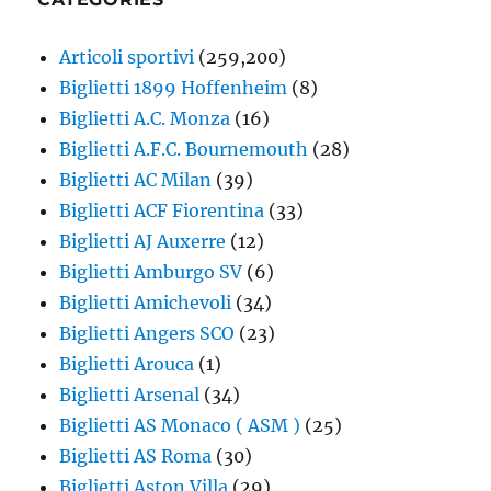
Articoli sportivi
(259,200)
Biglietti 1899 Hoffenheim
(8)
Biglietti A.C. Monza
(16)
Biglietti A.F.C. Bournemouth
(28)
Biglietti AC Milan
(39)
Biglietti ACF Fiorentina
(33)
Biglietti AJ Auxerre
(12)
Biglietti Amburgo SV
(6)
Biglietti Amichevoli
(34)
Biglietti Angers SCO
(23)
Biglietti Arouca
(1)
Biglietti Arsenal
(34)
Biglietti AS Monaco ( ASM )
(25)
Biglietti AS Roma
(30)
Biglietti Aston Villa
(29)