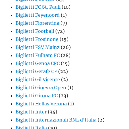
Biglietti FC St. Pauli
(10)
Biglietti Feyenoord
(1)
Biglietti Fiorentina
(7)
Biglietti Football
(72)
Biglietti Frosinone
(15)
Biglietti FSV Mainz
(26)
Biglietti Fulham FC
(28)
Biglietti Genoa CFC
(15)
Biglietti Getafe CF
(22)
Biglietti Gil Vicente
(2)
Biglietti Ginevra Open
(1)
Biglietti Girona FC
(23)
Biglietti Hellas Verona
(1)
Biglietti Inter
(34)
Biglietti Internazionali BNL d'Italia
(2)
Biglietti Italia
(10)