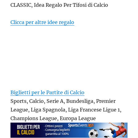
CLASSIC, Idea Regalo Per Tifosi di Calcio
Clicca per altre idee regalo
Biglietti per le Partite di Calcio
Sports, Calcio, Serie A, Bundesliga, Premier
League, Liga Spagnola, Liga Francese Ligue 1,
Champions League, Europa League