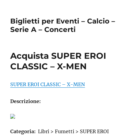
Biglietti per Eventi – Calcio –
Serie A – Concerti
Acquista SUPER EROI
CLASSIC – X-MEN
SUPER EROI CLASSIC – X-MEN
Descrizione:
Categoria:
Libri > Fumetti > SUPER EROI