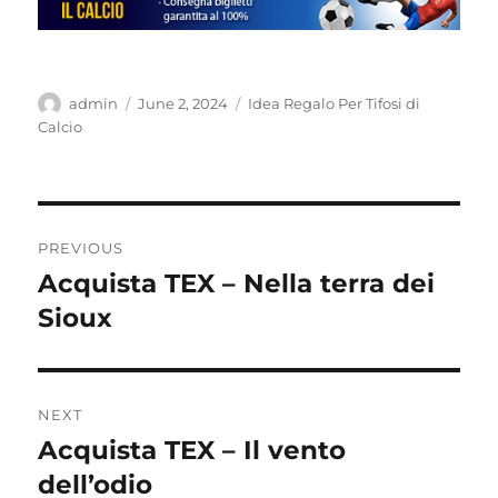
Author
Posted
Categories
admin
June 2, 2024
Idea Regalo Per Tifosi di
on
Calcio
Post
PREVIOUS
navigation
Acquista TEX – Nella terra dei
Previous
post:
Sioux
NEXT
Acquista TEX – Il vento
Next
post:
dell’odio