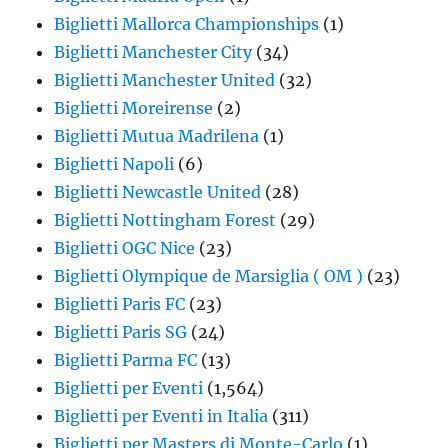
Biglietti Mallorca Championships
(1)
Biglietti Manchester City
(34)
Biglietti Manchester United
(32)
Biglietti Moreirense
(2)
Biglietti Mutua Madrilena
(1)
Biglietti Napoli
(6)
Biglietti Newcastle United
(28)
Biglietti Nottingham Forest
(29)
Biglietti OGC Nice
(23)
Biglietti Olympique de Marsiglia ( OM )
(23)
Biglietti Paris FC
(23)
Biglietti Paris SG
(24)
Biglietti Parma FC
(13)
Biglietti per Eventi
(1,564)
Biglietti per Eventi in Italia
(311)
Biglietti per Masters di Monte-Carlo
(1)