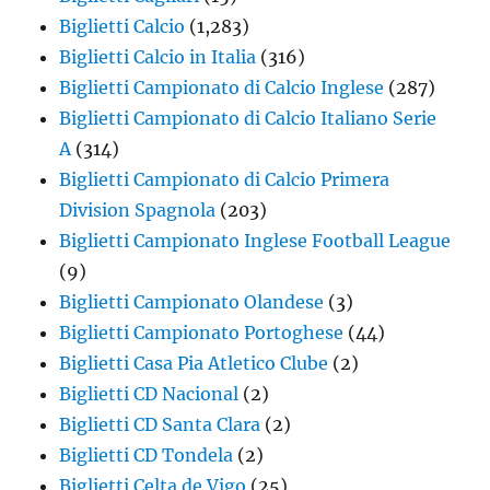
Biglietti Calcio
(1,283)
Biglietti Calcio in Italia
(316)
Biglietti Campionato di Calcio Inglese
(287)
Biglietti Campionato di Calcio Italiano Serie
A
(314)
Biglietti Campionato di Calcio Primera
Division Spagnola
(203)
Biglietti Campionato Inglese Football League
(9)
Biglietti Campionato Olandese
(3)
Biglietti Campionato Portoghese
(44)
Biglietti Casa Pia Atletico Clube
(2)
Biglietti CD Nacional
(2)
Biglietti CD Santa Clara
(2)
Biglietti CD Tondela
(2)
Biglietti Celta de Vigo
(25)