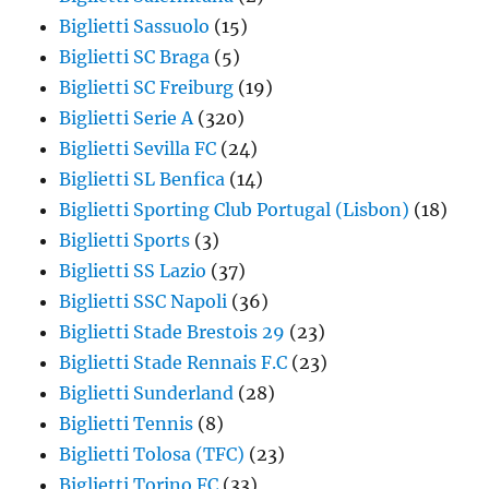
Biglietti Sassuolo
(15)
Biglietti SC Braga
(5)
Biglietti SC Freiburg
(19)
Biglietti Serie A
(320)
Biglietti Sevilla FC
(24)
Biglietti SL Benfica
(14)
Biglietti Sporting Club Portugal (Lisbon)
(18)
Biglietti Sports
(3)
Biglietti SS Lazio
(37)
Biglietti SSC Napoli
(36)
Biglietti Stade Brestois 29
(23)
Biglietti Stade Rennais F.C
(23)
Biglietti Sunderland
(28)
Biglietti Tennis
(8)
Biglietti Tolosa (TFC)
(23)
Biglietti Torino FC
(33)