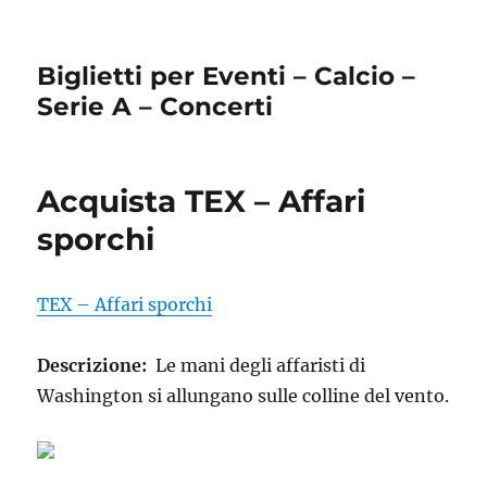
Biglietti per Eventi – Calcio –
Serie A – Concerti
Acquista TEX – Affari
sporchi
TEX – Affari sporchi
Descrizione:
Le mani degli affaristi di
Washington si allungano sulle colline del vento.