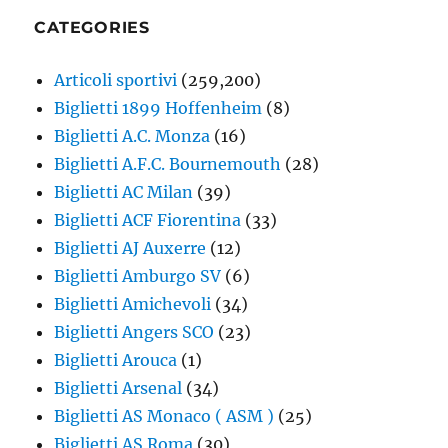
CATEGORIES
Articoli sportivi
(259,200)
Biglietti 1899 Hoffenheim
(8)
Biglietti A.C. Monza
(16)
Biglietti A.F.C. Bournemouth
(28)
Biglietti AC Milan
(39)
Biglietti ACF Fiorentina
(33)
Biglietti AJ Auxerre
(12)
Biglietti Amburgo SV
(6)
Biglietti Amichevoli
(34)
Biglietti Angers SCO
(23)
Biglietti Arouca
(1)
Biglietti Arsenal
(34)
Biglietti AS Monaco ( ASM )
(25)
Biglietti AS Roma
(30)