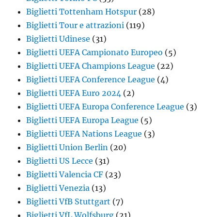
Biglietti Tottenham Hotspur
(28)
Biglietti Tour e attrazioni
(119)
Biglietti Udinese
(31)
Biglietti UEFA Campionato Europeo
(5)
Biglietti UEFA Champions League
(22)
Biglietti UEFA Conference League
(4)
Biglietti UEFA Euro 2024
(2)
Biglietti UEFA Europa Conference League
(3)
Biglietti UEFA Europa League
(5)
Biglietti UEFA Nations League
(3)
Biglietti Union Berlin
(20)
Biglietti US Lecce
(31)
Biglietti Valencia CF
(23)
Biglietti Venezia
(13)
Biglietti VfB Stuttgart
(7)
Biglietti VfL Wolfsburg
(21)