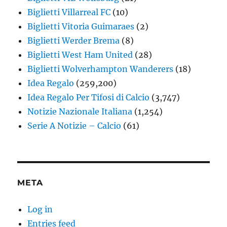
Biglietti Villarreal FC
(10)
Biglietti Vitoria Guimaraes
(2)
Biglietti Werder Brema
(8)
Biglietti West Ham United
(28)
Biglietti Wolverhampton Wanderers
(18)
Idea Regalo
(259,200)
Idea Regalo Per Tifosi di Calcio
(3,747)
Notizie Nazionale Italiana
(1,254)
Serie A Notizie – Calcio
(61)
META
Log in
Entries feed