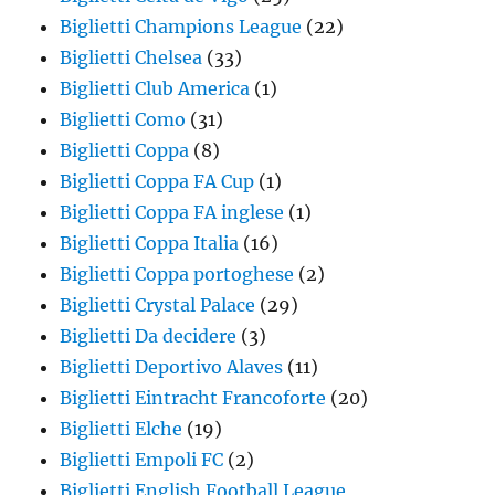
Biglietti Champions League
(22)
Biglietti Chelsea
(33)
Biglietti Club America
(1)
Biglietti Como
(31)
Biglietti Coppa
(8)
Biglietti Coppa FA Cup
(1)
Biglietti Coppa FA inglese
(1)
Biglietti Coppa Italia
(16)
Biglietti Coppa portoghese
(2)
Biglietti Crystal Palace
(29)
Biglietti Da decidere
(3)
Biglietti Deportivo Alaves
(11)
Biglietti Eintracht Francoforte
(20)
Biglietti Elche
(19)
Biglietti Empoli FC
(2)
Biglietti English Football League