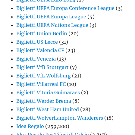
Biglietti UEFA Europa Conference League
(3)
Biglietti UEFA Europa League
(5)
Biglietti UEFA Nations League
(3)
Biglietti Union Berlin
(20)
Biglietti US Lecce
(31)
Biglietti Valencia CF
(23)
Biglietti Venezia
(13)
Biglietti VfB Stuttgart
(7)
Biglietti VfL Wolfsburg
(21)
Biglietti Villarreal FC
(10)
Biglietti Vitoria Guimaraes
(2)
Biglietti Werder Brema
(8)
Biglietti West Ham United
(28)
Biglietti Wolverhampton Wanderers
(18)
Idea Regalo
(259,200)
Idea Regalo Per Tifosi di Calcio
(3,747)