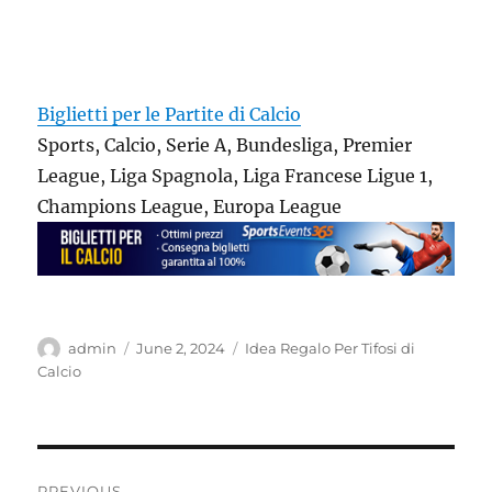
Biglietti per le Partite di Calcio
Sports, Calcio, Serie A, Bundesliga, Premier
League, Liga Spagnola, Liga Francese Ligue 1,
Champions League, Europa League
Author
Posted
Categories
admin
June 2, 2024
Idea Regalo Per Tifosi di
on
Calcio
Post
PREVIOUS