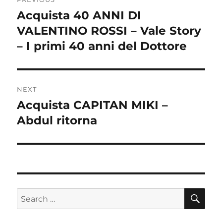
navigation
Acquista 40 ANNI DI
Previous
post:
VALENTINO ROSSI – Vale Story
– I primi 40 anni del Dottore
NEXT
Acquista CAPITAN MIKI –
Next
post:
Abdul ritorna
SE
Search
for: