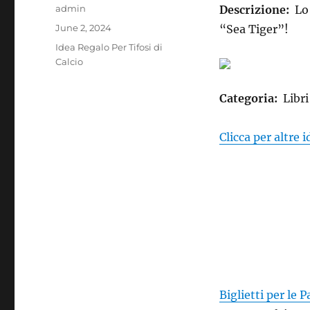
Author
admin
Descrizione:
Lo
Posted
June 2, 2024
“Sea Tiger”!
on
Categories
Idea Regalo Per Tifosi di
Calcio
Categoria:
Libri 
Clicca per altre 
Biglietti per le P