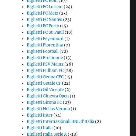
Biglietti FC Koln
(19)
Biglietti FC Lorient
(24)
Biglietti FC Metz
(23)
Biglietti FC Nantes
(23)
Biglietti FC Porto
(15)
Biglietti FC St. Pauli
(10)
Biglietti Feyenoord
(1)
Biglietti Fiorentina
(7)
Biglietti Football
(72)
Biglietti Frosinone
(15)
Biglietti FSV Mainz
(26)
Biglietti Fulham FC
(28)
Biglietti Genoa CFC
(15)
Biglietti Getafe CF
(22)
Biglietti Gil Vicente
(2)
Biglietti Ginevra Open
(1)
Biglietti Girona FC
(23)
Biglietti Hellas Verona
(1)
Biglietti Inter
(34)
Biglietti Internazionali BNL d'Italia
(2)
Biglietti Italia
(10)
Biglietti Italia Serie A
(318)