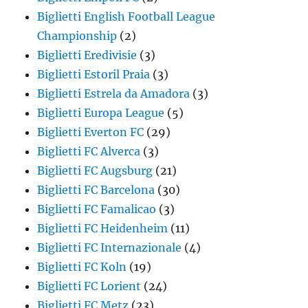
Biglietti English Football League
Championship
(2)
Biglietti Eredivisie
(3)
Biglietti Estoril Praia
(3)
Biglietti Estrela da Amadora
(3)
Biglietti Europa League
(5)
Biglietti Everton FC
(29)
Biglietti FC Alverca
(3)
Biglietti FC Augsburg
(21)
Biglietti FC Barcelona
(30)
Biglietti FC Famalicao
(3)
Biglietti FC Heidenheim
(11)
Biglietti FC Internazionale
(4)
Biglietti FC Koln
(19)
Biglietti FC Lorient
(24)
Biglietti FC Metz
(23)