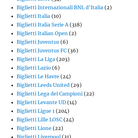
Biglietti Internazionali BNL d'Italia
(2)
Biglietti Italia
(10)
Biglietti Italia Serie A
(318)
Biglietti Italian Open
(2)
Biglietti Juventus
(6)
Biglietti Juventus FC
(36)
Biglietti La Liga
(203)
Biglietti Lazio
(6)
Biglietti Le Havre
(24)
Biglietti Leeds United
(29)
Biglietti Lega dei Campioni
(22)
Biglietti Levante UD
(14)
Biglietti Ligue 1
(204)
Biglietti Lille LOSC
(24)
Biglietti Lione
(22)
Biglietti Liverpool
(31)