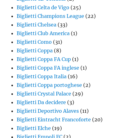
Biglietti Celta de Vigo
(25)
Biglietti Champions League
(22)
Biglietti Chelsea
(33)
Biglietti Club America
(1)
Biglietti Como
(31)
Biglietti Coppa
(8)
Biglietti Coppa FA Cup
(1)
Biglietti Coppa FA inglese
(1)
Biglietti Coppa Italia
(16)
Biglietti Coppa portoghese
(2)
Biglietti Crystal Palace
(29)
Biglietti Da decidere
(3)
Biglietti Deportivo Alaves
(11)
Biglietti Eintracht Francoforte
(20)
Biglietti Elche
(19)
Biglietti Empoli FC
(2)