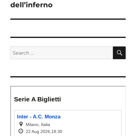
post:
dell’inferno
SE
Search
for: