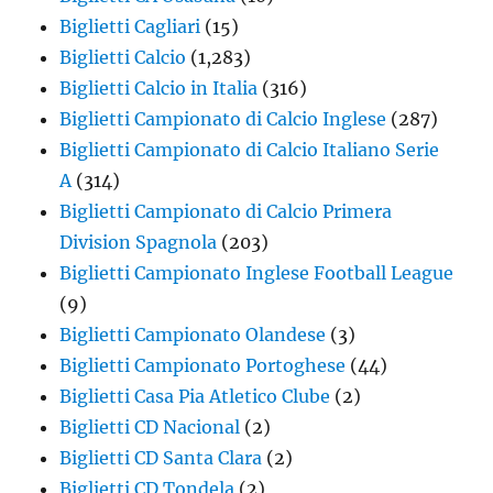
Biglietti Cagliari
(15)
Biglietti Calcio
(1,283)
Biglietti Calcio in Italia
(316)
Biglietti Campionato di Calcio Inglese
(287)
Biglietti Campionato di Calcio Italiano Serie
A
(314)
Biglietti Campionato di Calcio Primera
Division Spagnola
(203)
Biglietti Campionato Inglese Football League
(9)
Biglietti Campionato Olandese
(3)
Biglietti Campionato Portoghese
(44)
Biglietti Casa Pia Atletico Clube
(2)
Biglietti CD Nacional
(2)
Biglietti CD Santa Clara
(2)
Biglietti CD Tondela
(2)