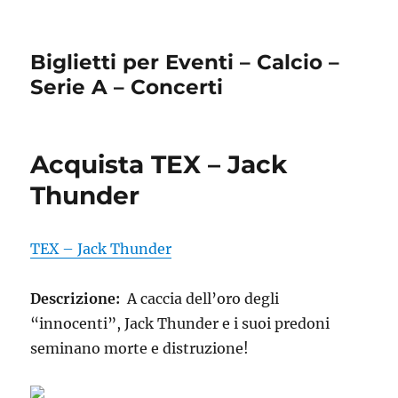
Biglietti per Eventi – Calcio –
Serie A – Concerti
Acquista TEX – Jack
Thunder
TEX – Jack Thunder
Descrizione:
A caccia dell’oro degli
“innocenti”, Jack Thunder e i suoi predoni
seminano morte e distruzione!