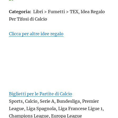
Categoria:
Libri > Fumetti > TEX, Idea Regalo
Per Tifosi di Calcio
Clicca per altre idee regalo
Biglietti per le Partite di Calcio
Sports, Calcio, Serie A, Bundesliga, Premier
League, Liga Spagnola, Liga Francese Ligue 1,
Champions League, Europa League