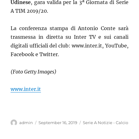
Udinese
, gara valida per la 3ª Giornata di Serie
A TIM 2019/20.
La conferenza stampa di Antonio Conte sarà
trasmessa in diretta su Inter TV e sui canali
digitali ufficiali del club: www.inter.it, YouTube,
Facebook e Twitter.
(Foto Getty Images)
www.inter.it
Author
Posted
Categories
admin
September 16, 2019
Serie A Notizie - Calcio
on