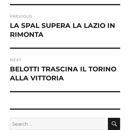
Post
PREVIOUS
navigation
LA SPAL SUPERA LA LAZIO IN
Previous
post:
RIMONTA
NEXT
BELOTTI TRASCINA IL TORINO
Next
post:
ALLA VITTORIA
SE
Search
for: