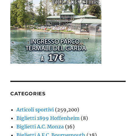
CATEGORIES
Articoli sportivi
(259,200)
Biglietti 1899 Hoffenheim
(8)
Biglietti A.C. Monza
(16)
Biglietti A.F.C. Bournemouth
(28)