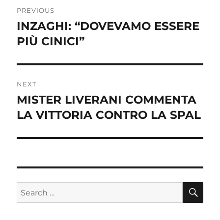
Post
PREVIOUS
navigation
INZAGHI: “DOVEVAMO ESSERE
Previous
post:
PIÙ CINICI”
NEXT
MISTER LIVERANI COMMENTA
Next
post:
LA VITTORIA CONTRO LA SPAL
SE
Search
for: