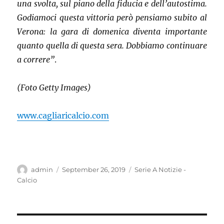
una svolta, sul piano della fiducia e dell’autostima.
Godiamoci questa vittoria però pensiamo subito al
Verona: la gara di domenica diventa importante
quanto quella di questa sera. Dobbiamo continuare
a correre”
.
(Foto Getty Images)
www.cagliaricalcio.com
Author
Posted
Categories
admin
September 26, 2019
Serie A Notizie -
on
Calcio