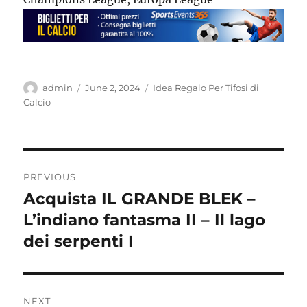
Author
Posted
Categories
admin
June 2, 2024
Idea Regalo Per Tifosi di
on
Calcio
Post
PREVIOUS
navigation
Acquista IL GRANDE BLEK –
Previous
post:
L’indiano fantasma II – Il lago
dei serpenti I
NEXT