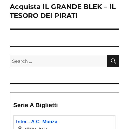
Acquista IL GRANDE BLEK – IL
Next
post:
TESORO DEI PIRATI
SE
Search
for: