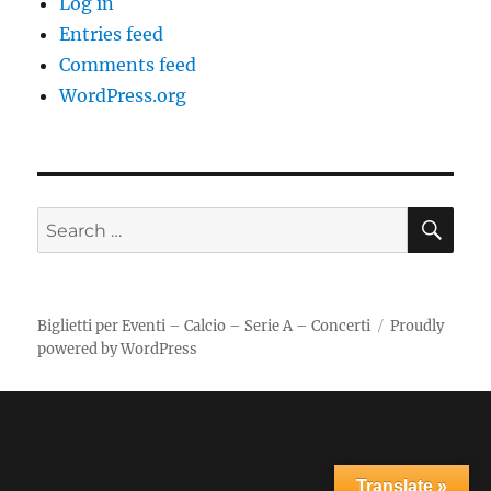
Log in
Entries feed
Comments feed
WordPress.org
SE
Search
for:
Biglietti per Eventi – Calcio – Serie A – Concerti
Proudly
powered by WordPress
Translate »