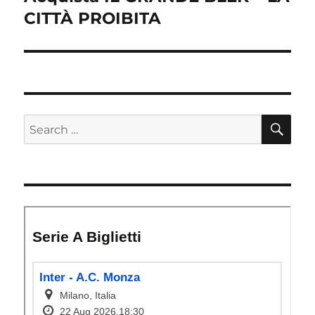
post:
CITTÀ PROIBITA
SE
Search
for: