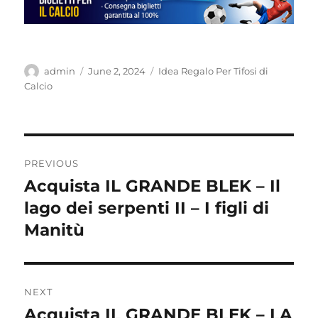
Author
Posted
Categories
admin
June 2, 2024
Idea Regalo Per Tifosi di
on
Calcio
Post
PREVIOUS
navigation
Acquista IL GRANDE BLEK – Il
Previous
post:
lago dei serpenti II – I figli di
Manitù
NEXT
Acquista IL GRANDE BLEK – LA
Next